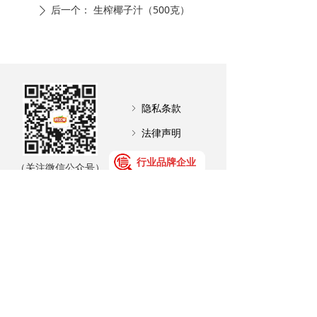
后一个：
生榨椰子汁（500克）
ꄲ
隐私条款
ꁇ
法律声明
ꁇ
行业品牌企业
（关注微信公众号）
HUANLEJIA FOOD GROUP CO., LTD. All Rights
Reserved. 欢乐家食品集团股份有限公司
粤公网安备44080102000176号
|
粤ICP备16107778
号-1
| （客）400-661-3888 |
粤ICP备16107778号-1