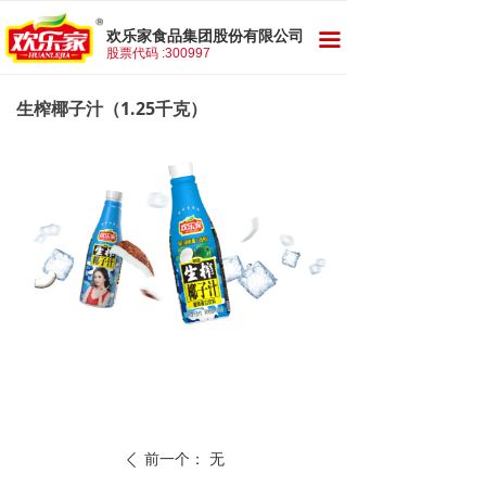
넸
首页
欢乐家食品集团股份有限公司
끀
股票代码 :300997
넸
关于我们
生榨椰子汁（1.25千克）
넸
资讯&视频
넸
产品&市场
넸
投资者关系
넸
联系我们
前一个：
无
ꄴ